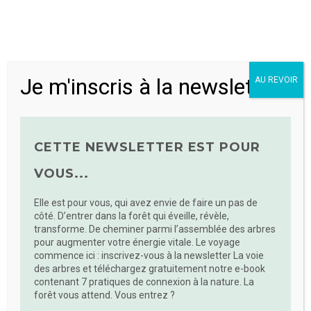
Introduction à l’histoire de l’Arbre de Vie
Expérimentation et temps d’échange : chaque
participant.e. de la formation crée son propre
Arbre de Vie et explore toutes les étapes de la
Je m'inscris à la newsletter
AU REVOIR
méthode (des racines aux fruits). Thème : « qui
suis-je en tant qu’accompagnant.e ? »
Pause repas
Création de protocoles en binômes : chaque
CETTE NEWSLETTER EST POUR
binôme crée des protocoles sur la base d’un
choix de thèmes
VOUS...
Pause et clôture
Elle est pour vous, qui avez envie de faire un pas de
côté. D’entrer dans la forêt qui éveille, révèle,
L’Arbre de Vie offre un cadre structuré pour explorer
transforme. De cheminer parmi l’assemblée des arbres
divers aspects de la vie personnelle ou professionnelle
pour augmenter votre énergie vitale. Le voyage
des personnes que vous souhaitez accompagner, dans
commence ici : inscrivez-vous à la newsletter La voie
l’objectif de :
des arbres et téléchargez gratuitement notre e-book
contenant 7 pratiques de connexion à la nature. La
forêt vous attend. Vous entrez ?
restaurer leur dignité ;