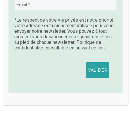
renforcer l’estime de soi ;
favoriser leur croissance personnelle ;
leur faire découvrir leur pousse verte.
*Le respect de votre vie privée est notre priorité :
votre adresse est uniquement utilisée pour vous
LES PLUS
envoyer notre newsletter. Vous pouvez à tout
moment vous désabonner en cliquant sur le lien
Dans ce processus narratif, on ne parle pas des
au pied de chaque newsletter. Politique de
confidentialité consultable en suivant ce lien.
difficultés, anciennes ou récentes,
professionnelles ou personnelles. Les questions
posées visent à magnifier le parcours de vie et à
(re)mettre en lumière les habiletés, talents,
forces, compétences des personnes
accompagnées.
4 protocoles complets sont joints au support de
cours
– la connaissance de soi
– un nouveau projet professionnel ou personnel
– pour réparer une histoire
– qui suis-je en tant qu’accompagnant.e