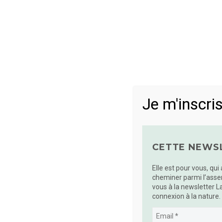
By
Nathalie Guiffault
Blog La Voie Des Ar
santé
08 AVR:
LES BAINS DE 
VERS L’AUTODÉTERMIN
Je m'inscris
Quand le rythme effréné de notre vie et les 
CETTE NEWSL
Elle est pour vous, qui
READ MORE
cheminer parmi l’asse
vous à la newsletter L
connexion à la nature.