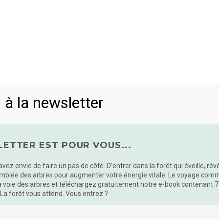
bres
Connexion avec la nature
La connaissance de
FORÊT ET LA CONNEXION À L
ATION
 à la newsletter
sollicitations permanentes tendent à éroder notre bien-
ETTER EST POUR VOUS...
 avez envie de faire un pas de côté. D’entrer dans la forêt qui éveille, ré
mblée des arbres pour augmenter votre énergie vitale. Le voyage commen
a voie des arbres et téléchargez gratuitement notre e-book contenant 7
 La forêt vous attend. Vous entrez ?