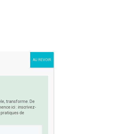
 soi
La nature
La
0
A NATURE : UN CHEMIN
AU REVOIR
être, il devient crucial…
vèle, transforme. De
ce ici : inscrivez-
 pratiques de