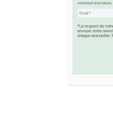
connexion à la nature.
ACCOMPAGNEMENT – SOUTIEN PERSONNALISÉ ET INDIVIDUEL
L’Arbre de Vie en ligne – une
L’Arb
méthode qui valorise votre
méth
*Le respect de votre
personnalité
envoyer notre newsl
CHF
170.00
chaque newsletter. P
Add To Cart