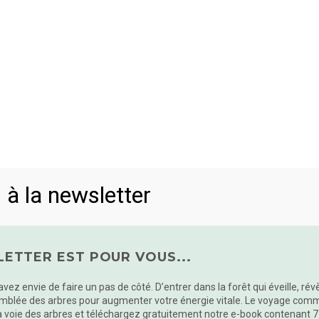
ENTREPRISES
INSTITUTIONS
PARTICULIERS
 à la newsletter
AGNEMENT IND
ETTER EST POUR VOUS...
 avez envie de faire un pas de côté. D’entrer dans la forêt qui éveille, ré
mblée des arbres pour augmenter votre énergie vitale. Le voyage commen
a voie des arbres et téléchargez gratuitement notre e-book contenant 7