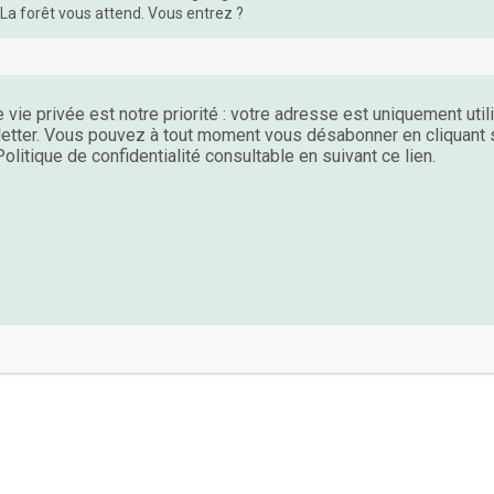
 La forêt vous attend. Vous entrez ?
ACCOMPAGNEMENT – SOUTIEN PERSONNALISÉ ET INDIVIDUEL
re de Vie en forêt – une
Le Souffle du Vivant –
ode qui valorise votre
rituel en forêt pour
 vie privée est notre priorité : votre adresse est uniquement uti
personnalité
retrouver votre axe
etter. Vous pouvez à tout moment vous désabonner en cliquant su
CHF
210.00
CHF
160.00
olitique de confidentialité consultable en suivant ce lien.
Add To Cart
Add To Cart