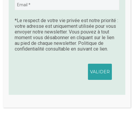
CHF
50.00
Add To Cart
*Le respect de votre vie privée est notre priorité :
votre adresse est uniquement utilisée pour vous
envoyer notre newsletter. Vous pouvez à tout
moment vous désabonner en cliquant sur le lien
au pied de chaque newsletter. Politique de
confidentialité consultable en suivant ce lien.
Nous respectons votre vie privée.
Nous utilisons des cookies pour améliorer votre expérience
de navigation, diffuser des publicités ou des contenus
personnalisés et analyser notre trafic. En cliquant sur « Tout
accepter », vous consentez à notre utilisation des cookies.
Accepter tout
Personnaliser
Tout rejeter