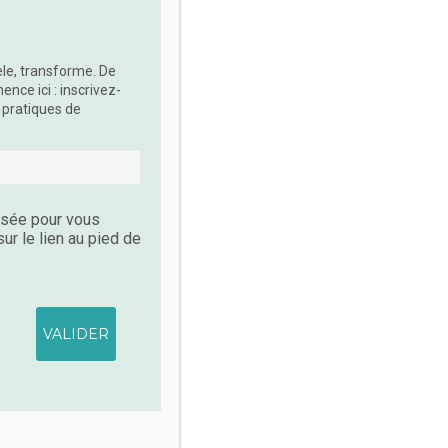
vèle, transforme. De
ce ici : inscrivez-
 pratiques de
lisée pour vous
r le lien au pied de
ait
2
ET NATURE