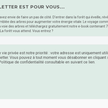
ETTER EST POUR VOUS...
 avez envie de faire un pas de côté. D’entrer dans la forêt qui éveille, ré
mblée des arbres pour augmenter votre énergie vitale. Le voyage commen
a voie des arbres et téléchargez gratuitement notre e-book contenant 7
 La forêt vous attend. Vous entrez ?
 vie privée est notre priorité : votre adresse est uniquement uti
etter. Vous pouvez à tout moment vous désabonner en cliquant su
olitique de confidentialité consultable en suivant ce lien.
bres
Connexion avec la nature
Partenaires
Portr
VEC LA FONDATION HOMME 