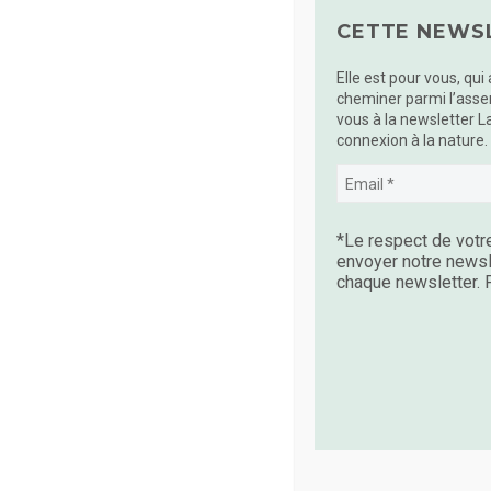
CETTE NEWSL
Elle est pour vous, qui
cheminer parmi l’asse
vous à la newsletter L
connexion à la nature.
*Le respect de votre
envoyer notre newsl
chaque newsletter. P
By
Nathalie Guiffault
Blog La Voie Des Ar
17 DÉC:
PARTENARIAT A