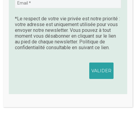
*Le respect de votre vie privée est notre priorité :
votre adresse est uniquement utilisée pour vous
envoyer notre newsletter. Vous pouvez à tout
moment vous désabonner en cliquant sur le lien
NATHALIE GUIFFAULT
/
au pied de chaque newsletter. Politique de
confidentialité consultable en suivant ce lien.
ABOUT AUTHOR
More posts by Nathalie Guiffault
LEAVE
A COMMENT