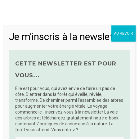
Homo Ecologicus et Convergence ont en commun la
volonté de contribuer à une culture régénératrice,
créatrice de liens, de joie, d’engagement.
Découvrir la
plateforme Convergence
Je m'inscris à la newsletter
AU REVOIR
CETTE NEWSLETTER EST POUR
achats durables
artisanat
communauté
VOUS...
durabilité
économie locale et durable
Elle est pour vous, qui avez envie de faire un pas de
évènements
formations
réseau durable
côté. D’entrer dans la forêt qui éveille, révèle,
transforme. De cheminer parmi l’assemblée des arbres
savoir-faire
services
pour augmenter votre énergie vitale. Le voyage
transition écologique
commence ici : inscrivez-vous à la newsletter La voie
des arbres et téléchargez gratuitement notre e-book
contenant 7 pratiques de connexion à la nature. La
forêt vous attend. Vous entrez ?