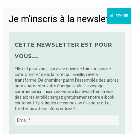
Pulsée par les mots d’encouragement de mes proches
Je m'inscris à la newsletter
AU REVOIR
à faire quelque chose de ces connaissances et
expériences qui s’accumulent, je me lance en 2014
dans l’aventure du blogging
.
CETTE NEWSLETTER EST POUR
C’est ainsi qu’est né le blog Homo Ecologicus, un nom
VOUS...
trouvé avec deux amies lors d’une mémorable soirée
de remue-méninges ! Deux mots pour décrire
ce que
Elle est pour vous, qui avez envie de faire un pas de
j’aime dans la vie : les gens et l’écologie.
côté. D’entrer dans la forêt qui éveille, révèle,
transforme. De cheminer parmi l’assemblée des arbres
Rédiger sur le blog est un
bonheur
constant. Les
pour augmenter votre énergie vitale. Le voyage
commence ici : inscrivez-vous à la newsletter La voie
articles sont utiles à ma communauté, je constate leurs
des arbres et téléchargez gratuitement notre e-book
préoccupations ou leurs envies et j’y apporte
une
contenant 7 pratiques de connexion à la nature. La
réponse,
je progresse dans mes connaissances.
forêt vous attend. Vous entrez ?
Début 2020, je traverse un épisode difficile, le burn-out.
Je passe beaucoup de temps
dans la forêt
, dont