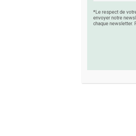
*Le respect de votre
envoyer notre newsl
chaque newsletter. P
By
Nathalie Guiffault
Blog La Voie Des Ar
06 MAR:
NATURE ET SA
RUMINATIONS ET L’ANX
READ MORE