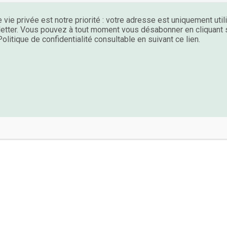
 vie privée est notre priorité : votre adresse est uniquement uti
etter. Vous pouvez à tout moment vous désabonner en cliquant su
olitique de confidentialité consultable en suivant ce lien.
bres
Connexion avec la nature
La nature
La san
NTÉ MENTALE : COMMENT RÉD
IÉTÉ