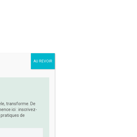
AU REVOIR
vèle, transforme. De
ce ici : inscrivez-
 pratiques de