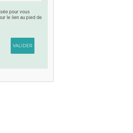
lisée pour vous
r le lien au pied de
té
Thérapie forestière
0
UIRE LES